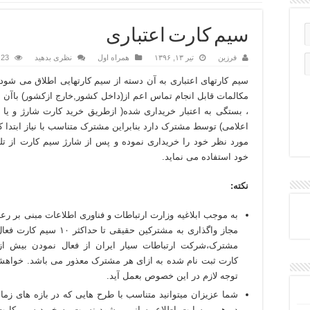
 صفحه پرشین استیت
سیم کارت اعتباری
9
فرزین
تیر ۱۳, ۱۳۹۶
همراه اول
نظری بدهید
23 بازدید
سیم کارتهای اعتباری به آن دسته از سیم کارتهایی اطلاق می شود
ان رایتل
مکالمات قابل انجام تماس اعم از(داخل کشور,خارج ازکشور) باآن 
ت المثنی
، بستگی به اعتبار خریداری شده( ازطریق خرید کارت شارژ و یا
اعلامی) توسط مشترک دارد بنابراین مشترک متناسب با نیاز ابتدا 
مورد نظر خود را خریداری نموده و پس از شارژ سیم کارت از تل
مراه
خود استفاده می نماید.
نکته:
به موجب ابلاغیه وزارت ارتباطات و فناوری اطلاعات مبنی بر ر
مجاز واگذاری به مشترکین حقیقی تا حداکثر
کارت ثبت نام شده به ازای هر مشترک معذور می باشد. خواه
توجه لازم در این خصوص بعمل آید.
شما عزیزان میتوانید متناسب با طرح هایی که در بازه های زما
در همین سایت اطلاع رسانی میشود نسبت به خرید سیم کارت