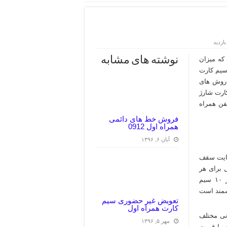
نوشته های مشابه
 که میزان
سیم کارت
 روش های
کارت شارژ
فن همراه
فروش خط های دائمی
همراه اول 0912
آبان ۶, ۱۳۹۶
عایت سقف
 ۱۰ سیم کارت فعال برای هر
مشترک،شرکت ارتباطات سیار ایران از فعال نمودن بیش از ۱۰ سیم
شمند است
تعویض غیر حضوری سیم
کارت همراه اول
نی مختلف
مهر ۵, ۱۳۹۶
 با قیمت