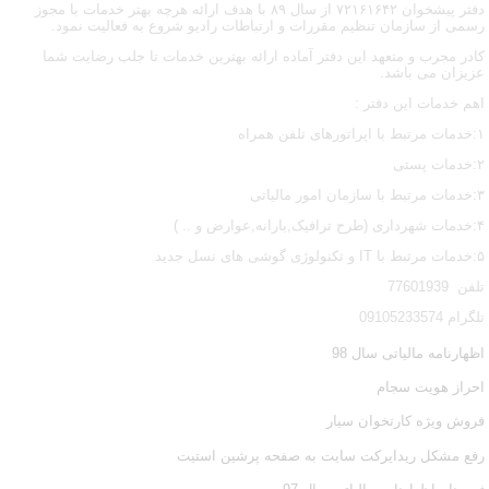
دفتر پیشخوان ۷۲۱۶۱۶۴۲ از سال ۸۹ با هدف ارائه هرچه بهتر خدمات با مجوز
رسمی از سازمان تنظیم مقررات و ارتباطات رادیو شروع به فعالیت نمود.
کادر مجرب و متعهد این دفتر آماده ارائه بهترین خدمات تا جلب رضایت شما
عزیزان می باشد.
اهم خدمات این دفتر :
۱:خدمات مرتبط با اپراتورهای تلفن همراه
۲:خدمات پستی
۳:خدمات مرتبط با سازمان امور مالیاتی
۴:خدمات شهرداری (طرح ترافیک,بارانه,عوارض و .. )
۵:خدمات مرتبط با IT و تکنولوژی گوشی های نسل جدید
تلفن 77601939
تلگرام 09105233574
اظهارنامه مالیاتی سال 98
احراز هویت سجام
فروش ویژه کارتخوان سیار
رفع مشکل ریدایرکت سایت به صفحه پرشین استیت