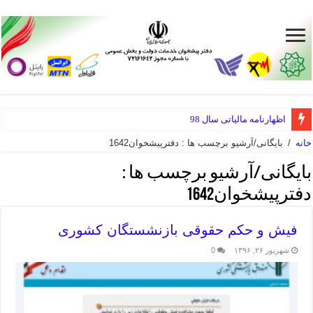
اظهارنامه مالیاتی سال 98
خانه
/
بایگانی/آرشیو برچسب ها : دفترپیشخوان1642
بایگانی/آرشیو برچسب ها :
دفترپیشخوان1642
فیش و حکم حقوقی بازنشستگان کشوری
شهریور ۲۶, ۱۳۹۶
0