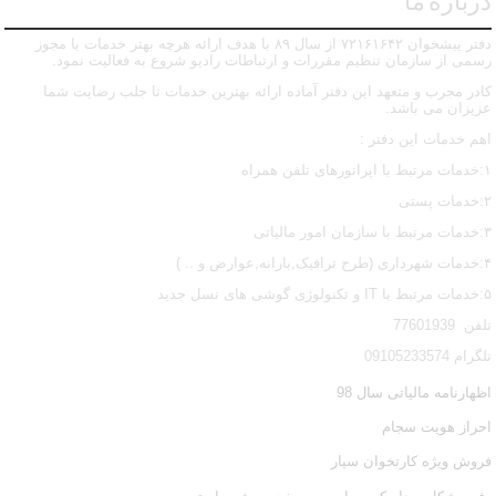
درباره ما
دفتر پیشخوان ۷۲۱۶۱۶۴۲ از سال ۸۹ با هدف ارائه هرچه بهتر خدمات با مجوز
رسمی از سازمان تنظیم مقررات و ارتباطات رادیو شروع به فعالیت نمود.
کادر مجرب و متعهد این دفتر آماده ارائه بهترین خدمات تا جلب رضایت شما
عزیزان می باشد.
اهم خدمات این دفتر :
۱:خدمات مرتبط با اپراتورهای تلفن همراه
۲:خدمات پستی
۳:خدمات مرتبط با سازمان امور مالیاتی
۴:خدمات شهرداری (طرح ترافیک,بارانه,عوارض و .. )
۵:خدمات مرتبط با IT و تکنولوژی گوشی های نسل جدید
تلفن 77601939
تلگرام 09105233574
اظهارنامه مالیاتی سال 98
احراز هویت سجام
فروش ویژه کارتخوان سیار