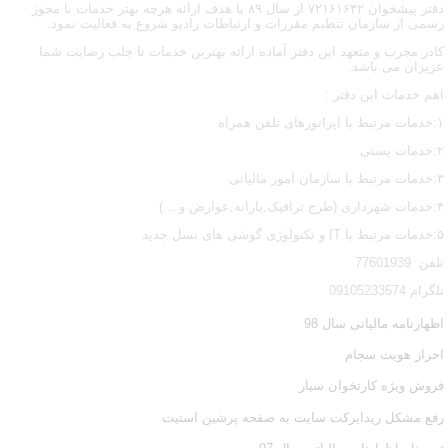
دفتر پیشخوان ۷۲۱۶۱۶۴۲ از سال ۸۹ با هدف ارائه هرچه بهتر خدمات با مجوز
رسمی از سازمان تنظیم مقررات و ارتباطات رادیو شروع به فعالیت نمود.
کادر مجرب و متعهد این دفتر آماده ارائه بهترین خدمات تا جلب رضایت شما
عزیزان می باشد.
اهم خدمات این دفتر :
۱:خدمات مرتبط با اپراتورهای تلفن همراه
۲:خدمات پستی
۳:خدمات مرتبط با سازمان امور مالیاتی
۴:خدمات شهرداری (طرح ترافیک,بارانه,عوارض و .. )
۵:خدمات مرتبط با IT و تکنولوژی گوشی های نسل جدید
تلفن 77601939
تلگرام 09105233574
اظهارنامه مالیاتی سال 98
احراز هویت سجام
فروش ویژه کارتخوان سیار
رفع مشکل ریدایرکت سایت به صفحه پرشین استیت