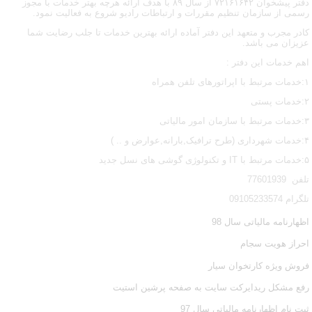
دفتر پیشخوان ۷۲۱۶۱۶۴۲ از سال ۸۹ با هدف ارائه هرچه بهتر خدمات با مجوز
رسمی از سازمان تنظیم مقررات و ارتباطات رادیو شروع به فعالیت نمود.
کادر مجرب و متعهد این دفتر آماده ارائه بهترین خدمات تا جلب رضایت شما
عزیزان می باشد.
اهم خدمات این دفتر :
۱:خدمات مرتبط با اپراتورهای تلفن همراه
۲:خدمات پستی
۳:خدمات مرتبط با سازمان امور مالیاتی
۴:خدمات شهرداری (طرح ترافیک,بارانه,عوارض و .. )
۵:خدمات مرتبط با IT و تکنولوژی گوشی های نسل جدید
تلفن 77601939
تلگرام 09105233574
اظهارنامه مالیاتی سال 98
احراز هویت سجام
فروش ویژه کارتخوان سیار
رفع مشکل ریدایرکت سایت به صفحه پرشین استیت
ثبت نام اظهارنامه مالیاتی سال 97